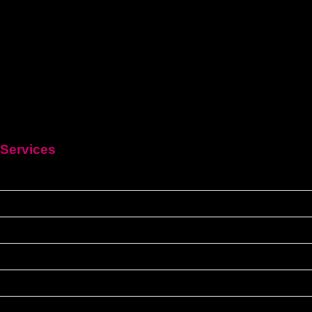
Services
HEIM
Führerschein kaufen legal
Deutschen führerschein kaufen
Führerschein A2
C1 führerschein
Deutscher-bootsfhrerschein