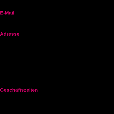
E-Mail
fuehrerscheinn92@gmail.com
Adresse
Frankfurt Am Main, Hessen 60311, Germany
1100 Vienna, Austria
Aeschenplatz 6, 4052Basel
Geschäftszeiten
Montag: 11:00–21:00 Uhr
Dienstag: 11:00–21:00 Uhr
Mittwoch: 11:00–21:00 Uhr