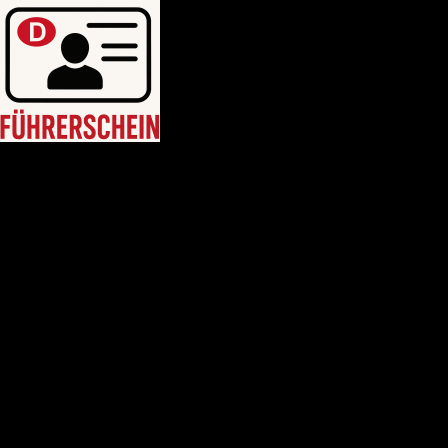
HEIM
Führerschein kaufen legal
deutschen führerschein kaufen
Führerschein A2
C1 führerschein