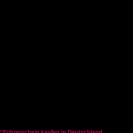
Führerschein kaufen legal
deutschen führerschein kaufen
Führerschein A2
C1 führerschein
Deutscher-bootsfhrerschein
Bootsfhrerschein-schweiz
MPU-Info
KONTAKTIERE UNS
Blogposten
“Führerschein kaufen in Deutschland