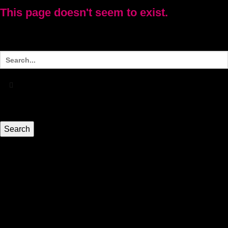
This page doesn't seem to exist.
It looks like the link pointing here was faulty. Maybe try
searching?
HEIM