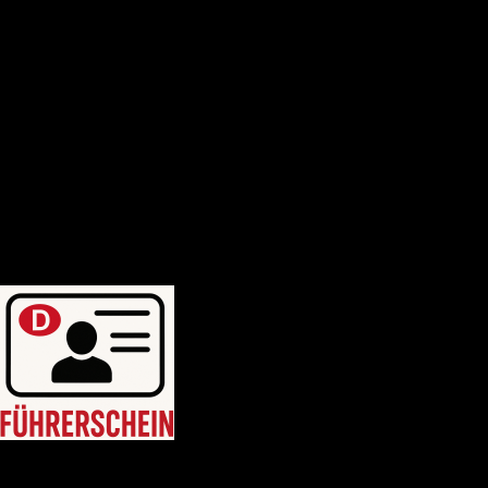
Deutscher-bootsfhrerschein
Bootsfhrerschein-schweiz
MPU-Info
KONTAKTIERE UNS
Blogposten
WhatsApp uns: +46764214749
WhatsApp uns: +46764214749