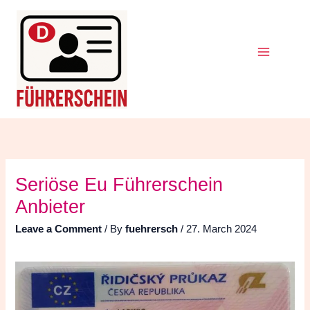
Skip
Search
for:
to
content
Seriöse Eu Führerschein
Anbieter
Leave a Comment
/ By
fuehrersch
/
27. March 2024