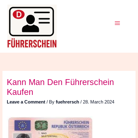
Skip
Search
for:
to
content
Kann Man Den Führerschein
Kaufen
Leave a Comment
/ By
fuehrersch
/
28. March 2024