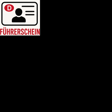
HEIM
Führerschein kaufen legal
deutschen führerschein kaufen
Führerschein A2
C1 führerschein