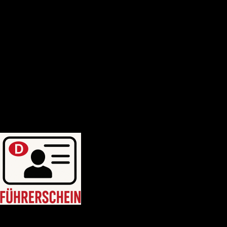
Deutscher-bootsfhrerschein
Bootsfhrerschein-schweiz
MPU-Info
KONTAKTIERE UNS
Blogposten
WhatsApp uns: +46764214749
WhatsApp uns: +46764214749