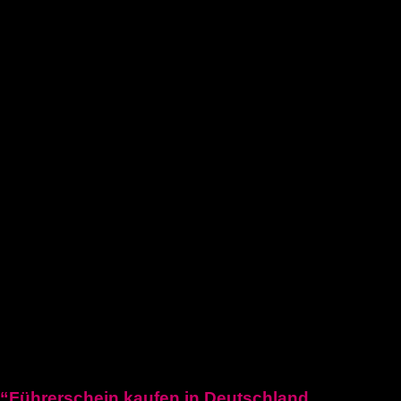
Führerschein kaufen legal
deutschen führerschein kaufen
Führerschein A2
C1 führerschein
Deutscher-bootsfhrerschein
Bootsfhrerschein-schweiz
MPU-Info
KONTAKTIERE UNS
Blogposten
“Führerschein kaufen in Deutschland