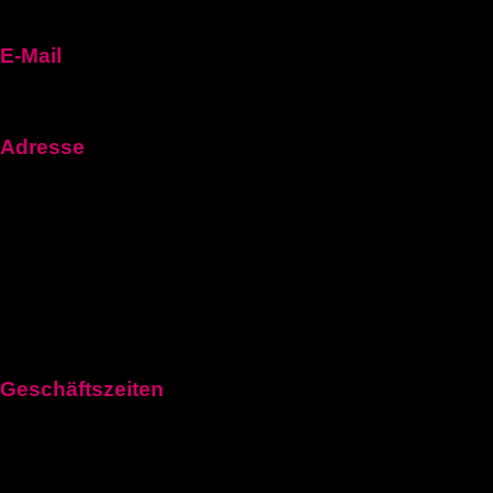
E-Mail
fuehrerscheinn92@gmail.com
Adresse
Frankfurt Am Main, Hessen 60311, Germany
1100 Vienna, Austria
Aeschenplatz 6, 4052Basel
Geschäftszeiten
Montag: 11:00–21:00 Uhr
Dienstag: 11:00–21:00 Uhr
Mittwoch: 11:00–21:00 Uhr