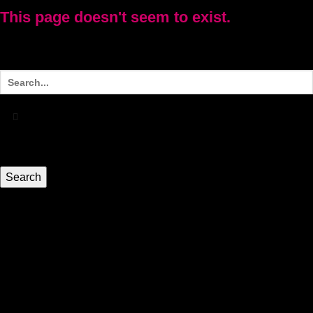
This page doesn't seem to exist.
It looks like the link pointing here was faulty. Maybe try
searching?
HEIM