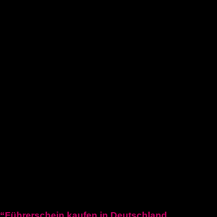
Führerschein kaufen legal
deutschen führerschein kaufen
Führerschein A2
C1 führerschein
Deutscher-bootsfhrerschein
Bootsfhrerschein-schweiz
MPU-Info
KONTAKTIERE UNS
Blogposten
“Führerschein kaufen in Deutschland