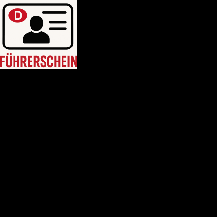
HEIM
Führerschein kaufen legal
deutschen führerschein kaufen
Führerschein A2
C1 führerschein