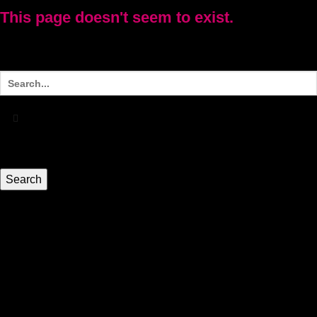
This page doesn't seem to exist.
It looks like the link pointing here was faulty. Maybe try
searching?
HEIM