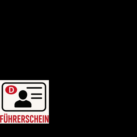
Deutscher-bootsfhrerschein
Bootsfhrerschein-schweiz
MPU-Info
KONTAKTIERE UNS
Blogposten
WhatsApp uns: +46764214749
WhatsApp uns: +46764214749