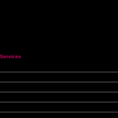
Services
HEIM
Führerschein kaufen legal
Deutschen führerschein kaufen
Führerschein A2
C1 führerschein
Deutscher-bootsfhrerschein