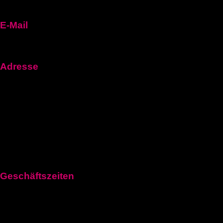
E-Mail
fuehrerscheinn92@gmail.com
Adresse
Frankfurt Am Main, Hessen 60311, Germany
1100 Vienna, Austria
Aeschenplatz 6, 4052Basel
Geschäftszeiten
Montag: 11:00–21:00 Uhr
Dienstag: 11:00–21:00 Uhr
Mittwoch: 11:00–21:00 Uhr