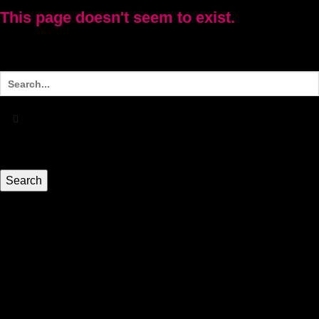
This page doesn't seem to exist.
It looks like the link pointing here was faulty. Maybe try
searching?
HEIM