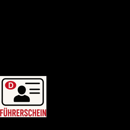
Deutscher-bootsfhrerschein
Bootsfhrerschein-schweiz
MPU-Info
KONTAKTIERE UNS
Blogposten
WhatsApp uns: +46764214749
WhatsApp uns: +46764214749