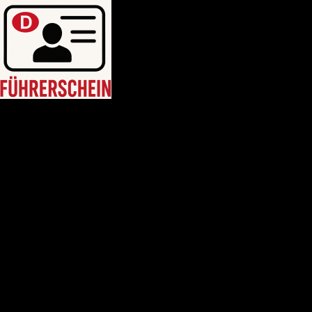
HEIM
Führerschein kaufen legal
deutschen führerschein kaufen
Führerschein A2
C1 führerschein