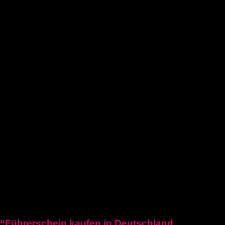
Führerschein kaufen legal
deutschen führerschein kaufen
Führerschein A2
C1 führerschein
Deutscher-bootsfhrerschein
Bootsfhrerschein-schweiz
MPU-Info
KONTAKTIERE UNS
Blogposten
“Führerschein kaufen in Deutschland