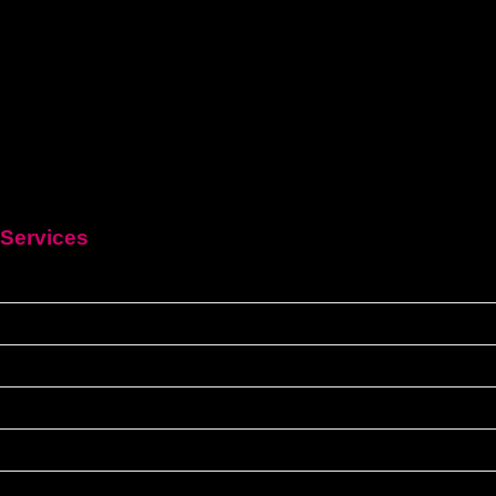
Services
HEIM
Führerschein kaufen legal
Deutschen führerschein kaufen
Führerschein A2
C1 führerschein
Deutscher-bootsfhrerschein