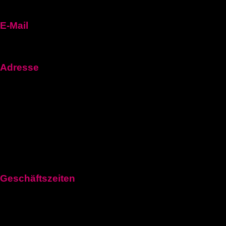
E-Mail
fuehrerscheinn92@gmail.com
Adresse
Frankfurt Am Main, Hessen 60311, Germany
1100 Vienna, Austria
Aeschenplatz 6, 4052Basel
Geschäftszeiten
Montag: 11:00–21:00 Uhr
Dienstag: 11:00–21:00 Uhr
Mittwoch: 11:00–21:00 Uhr