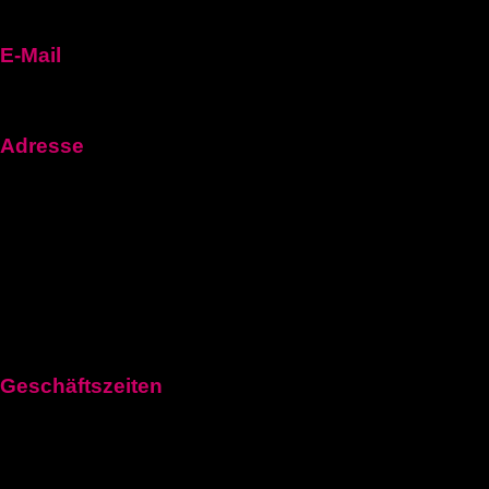
E-Mail
fuehrerscheinn92@gmail.com
Adresse
Frankfurt Am Main, Hessen 60311, Germany
1100 Vienna, Austria
Aeschenplatz 6, 4052Basel
Geschäftszeiten
Montag: 11:00–21:00 Uhr
Dienstag: 11:00–21:00 Uhr
Mittwoch: 11:00–21:00 Uhr