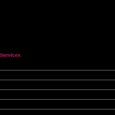
Services
HEIM
Führerschein kaufen legal
Deutschen führerschein kaufen
Führerschein A2
C1 führerschein
Deutscher-bootsfhrerschein