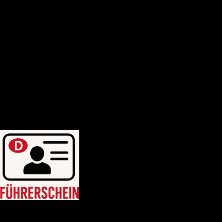
Deutscher-bootsfhrerschein
Bootsfhrerschein-schweiz
MPU-Info
KONTAKTIERE UNS
Blogposten
WhatsApp uns: +46764214749
WhatsApp uns: +46764214749