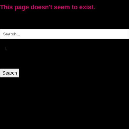
This page doesn't seem to exist.
It looks like the link pointing here was faulty. Maybe try
searching?
HEIM