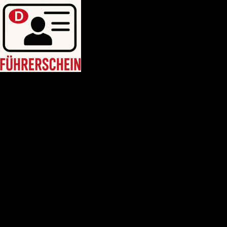
HEIM
Führerschein kaufen legal
deutschen führerschein kaufen
Führerschein A2
C1 führerschein