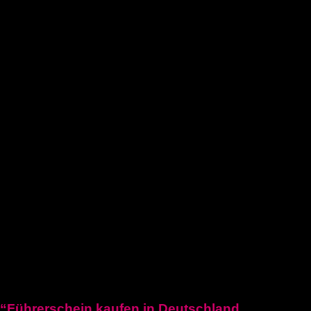
Führerschein kaufen legal
deutschen führerschein kaufen
Führerschein A2
C1 führerschein
Deutscher-bootsfhrerschein
Bootsfhrerschein-schweiz
MPU-Info
KONTAKTIERE UNS
Blogposten
“Führerschein kaufen in Deutschland