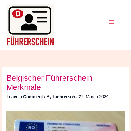
Skip
Search
for:
to
content
Belgischer Führerschein
Merkmale
Leave a Comment
/ By
fuehrersch
/
27. March 2024