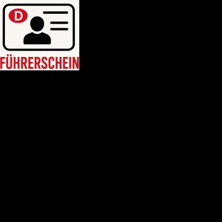
HEIM
Führerschein kaufen legal
deutschen führerschein kaufen
Führerschein A2
C1 führerschein