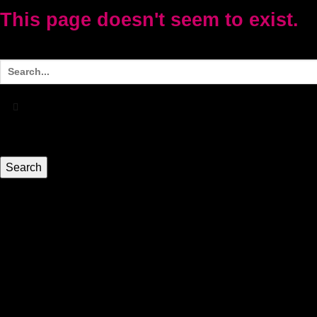
This page doesn't seem to exist.
It looks like the link pointing here was faulty. Maybe try searchi
HEIM
Führerschein kaufen legal