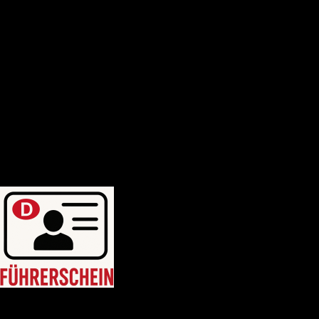
Deutscher-bootsfhrerschein
Bootsfhrerschein-schweiz
MPU-Info
KONTAKTIERE UNS
Blogposten
WhatsApp uns: +46764214749
WhatsApp uns: +46764214749