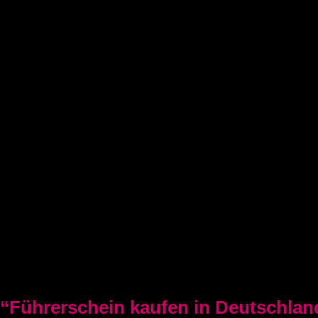
deutschen führerschein kaufen
Führerschein A2
C1 führerschein
Deutscher-bootsfhrerschein
Bootsfhrerschein-schweiz
MPU-Info
KONTAKTIERE UNS
Blogposten
“Führerschein kaufen in Deutschlan